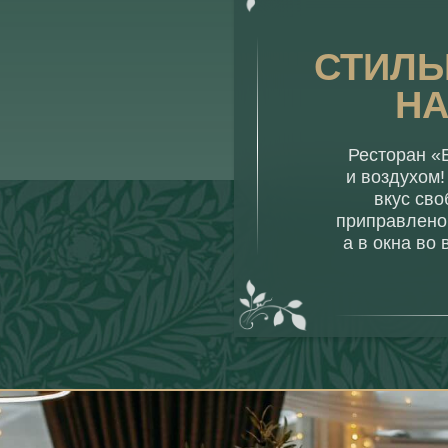
СТИЛЬ
НА
Ресторан «
и воздухом!
вкус св
приправлено
а в окна во